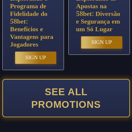
Programa de
Apostas na
Fidelidade do
58bet: Diversão
58bet:
e Segurança em
Benefícios e
um Só Lugar
Vantagens para
SIGN UP
Jogadores
SIGN UP
SEE ALL
PROMOTIONS