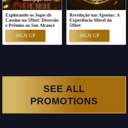
Explorando os Jogos de
Revolução nas Apostas: A
Cassino no 58bet: Diversão
Experiência Móvel da
e Prêmios ao Seu Alcance
58bet
SIGN UP
SIGN UP
SEE ALL
PROMOTIONS