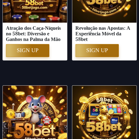
Atração dos Caça-Níqueis
Revolução nas Apostas: A
no 58bet: Diversão e
Experiência Móvel da
Ganhos na Palma da Mão
58bet
SIGN UP
SIGN UP